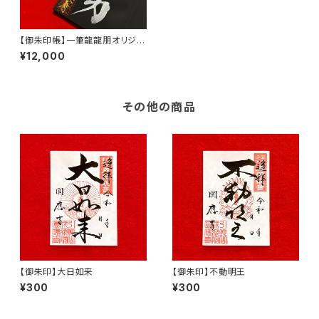
【御朱印帳】一筆龍龍朋オリジナ
ル 黒紙
¥12,000
その他の商品
【御朱印】大日如来
【御朱印】不動明王
¥300
¥300