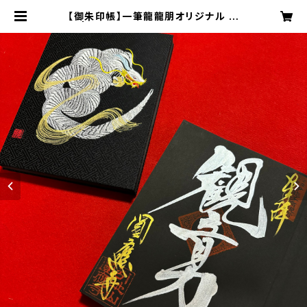
【御朱印帳】一筆龍龍朋オリジナル 黒
紙 | 成田観音 円応寺 オンライン授与
所