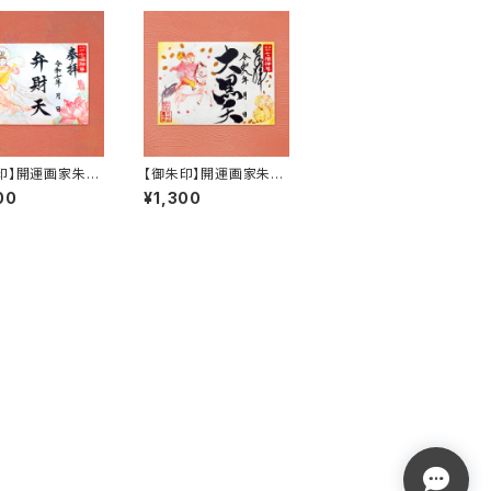
印】開運画家朱凰
【御朱印】開運画家朱凰
 弁財天 御朱印
コラボ 大黒天 御朱印
00
¥1,300