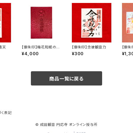
喜天
【御朱印】梅花和紙の御
【御朱印】念彼観音力
【御朱
朱印帳(赤)
コラボ
¥4,000
¥300
¥1,3
商品一覧に戻る
づく表記
© 成田観音 円応寺 オンライン授与所