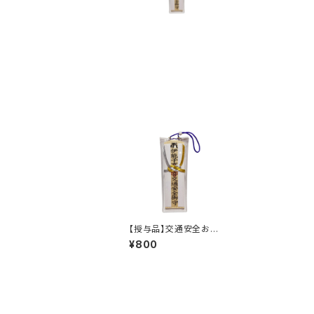
【授与品】交通安全お守
り
¥800