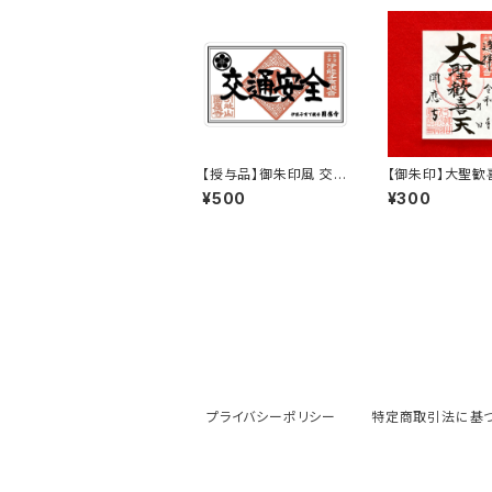
【授与品】御朱印風 交通
【御朱印】大聖歓
安全ステッカー
¥500
¥300
プライバシーポリシー
特定商取引法に基