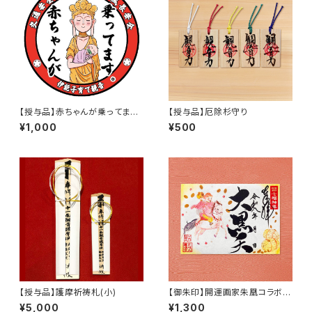
【授与品】赤ちゃんが乗ってます
【授与品】厄除杉守り
ステッカー
¥1,000
¥500
【授与品】護摩祈祷札(小)
【御朱印】開運画家朱凰コラボ
大黒天 御朱印
¥5,000
¥1,300