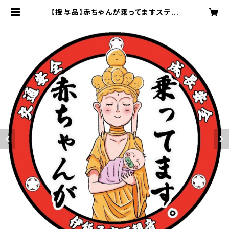
【授与品】赤ちゃんが乗ってますステッ
カー | 成田観音 円応寺 オンライン授
与所