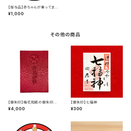
【授与品】赤ちゃんが乗ってます
ステッカー
¥1,000
その他の商品
【御朱印】梅花和紙の御朱印帳
【御朱印】七福神
(赤)
¥4,000
¥300