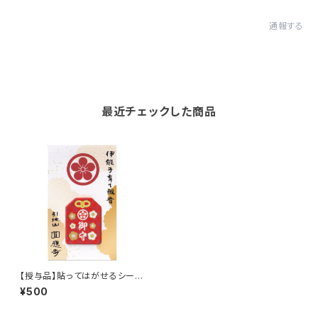
通報する
最近チェックした商品
【授与品】貼ってはがせるシール
御守り
¥500