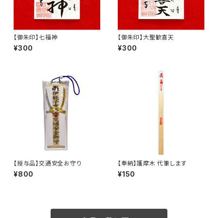
【御朱印】七福神
【御朱印】大聖歓喜天
¥300
¥300
【授与品】交通安全お守り
【奉納】護摩木 代筆します
¥800
¥150