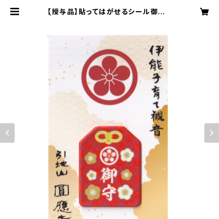
【授与品】貼ってはがせるシール御守り
| 成田観音 円応寺 オンライン授与所