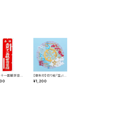
】十一面観世音菩
【御朱印】切り絵「空」In
ぼり旗
stagramフォロワー30
000
¥1,200
00人記念