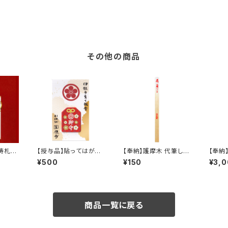
その他の商品
祷札
【授与品】貼ってはがせ
【奉納】護摩木 代筆しま
【奉納
るシール御守り
す
薩 の
¥500
¥150
¥3,
商品一覧に戻る