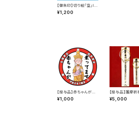
【御朱印】切り絵「空」In
stagramフォロワー30
¥1,200
00人記念
【授与品】赤ちゃんが乗
【授与品】護摩祈
ってますステッカー
(小)
¥1,000
¥5,000