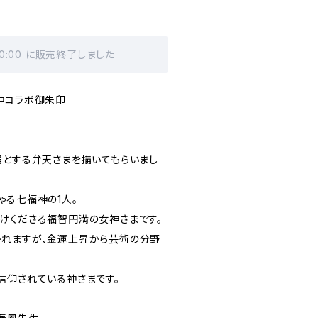
00:00 に販売終了しました
神コラボ御朱印
属とする弁天さまを描いてもらいまし
ゃる七福神の1人。
けくださる福智円満の女神さまです。
れますが、金運上昇から芸術の分野
信仰されている神さまです。