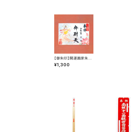
【御朱印】開運画家朱凰
コラボ 弁財天 御朱印
¥1,300