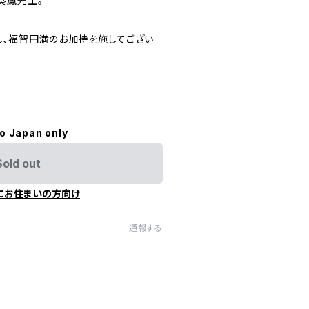
奏鳳先生。
、福智円満のお加持を施してござい
to Japan only
Sold out
にお住まいの方向け
通報する