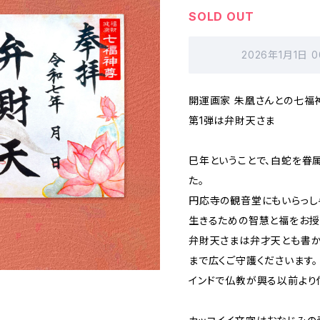
SOLD OUT
2026年1月1日 
開運画家 朱凰さんとの七福
第1弾は弁財天さま
巳年ということで、白蛇を眷
た。
円応寺の観音堂にもいらっし
生きるための智慧と福をお授
弁財天さまは弁才天とも書か
まで広くご守護くださいます。
インドで仏教が興る以前より