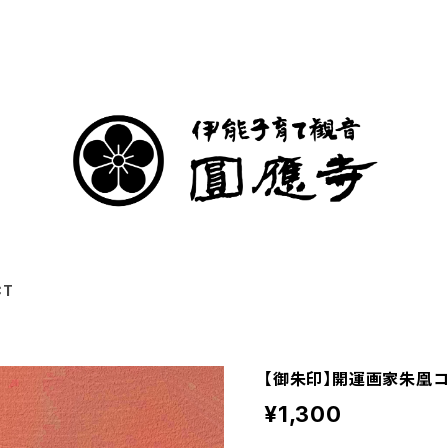
CT
【御朱印】開運画家朱凰コ
¥1,300