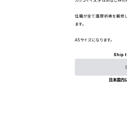
カッコイイ文字はおなじみの
住職が全て護摩祈祷を厳修し
ます。
A5サイズになります。
Ship 
日本国内